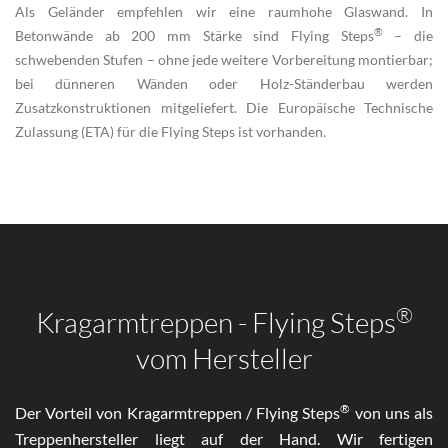
Als Geländer empfehlen wir eine raumhohe Glaswand. In
®
Betonwände ab 200 mm Stärke sind Flying Steps
– die
schwebenden Stufen – ohne jede weitere Vorbereitung montierbar;
bei dünneren Wänden oder Holz-Ständerbau werden
Zusatzkonstruktionen mitgeliefert. Die Europäische Technische
Zulassung (ETA) für die Flying Steps ist vorhanden.
®
Kragarmtreppen - Flying Steps
vom Hersteller
®
Der Vorteil von Kragarmtreppen / Flying Steps
von uns als
Treppenhersteller liegt auf der Hand. Wir fertigen